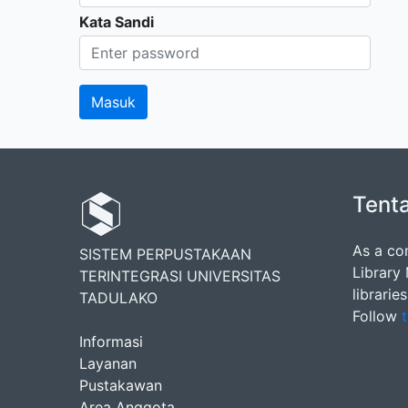
Kata Sandi
Tent
As a co
SISTEM PERPUSTAKAAN
Library
TERINTEGRASI UNIVERSITAS
librarie
TADULAKO
Follow
t
Informasi
Layanan
Pustakawan
Area Anggota