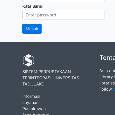
Kata Sandi
Tent
As a co
SISTEM PERPUSTAKAAN
Library
TERINTEGRASI UNIVERSITAS
librarie
TADULAKO
Follow
t
Informasi
Layanan
Pustakawan
Area Anggota