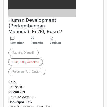
Human Development
(Perkembangan
Manusia). Ed.10, Buku 2
Komentar
Penanda
Bagikan
Papalia, Diane E.
Olds
,
Sally
Wendkos
Feldman. Ruth Duskin
Edisi
Ed. Ke-10
ISBN/ISSN
9786028555029
Deskripsi Fisik
xxvii, 492 hlm.: ilus.; 25 cm