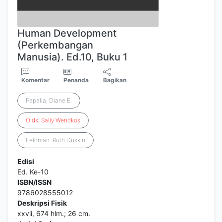
Human Development
(Perkembangan
Manusia). Ed.10, Buku 1
Komentar
Penanda
Bagikan
Papalia, Diane E.
Olds
,
Sally
Wendkos
Feldman. Ruth Duskin
Edisi
Ed. Ke-10
ISBN/ISSN
9786028555012
Deskripsi Fisik
xxvii, 674 hlm.; 26 cm.