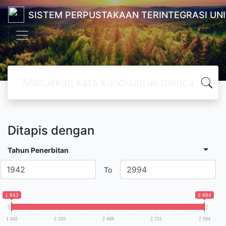
SISTEM PERPUSTAKAAN TERINTEGRASI UN
Ditapis dengan
Tahun Penerbitan
To
1 942
2 994
1 942
2 205
2 468
2 731
2 994